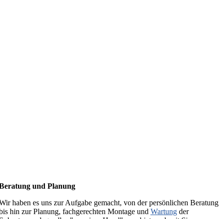
Wir sind ein regionaler Anbieter und errichten überwiegend Photovo
Aldingen, Aixheim, Dürbheim, Denkingen, Frittlingen, Rietheim-Wei
Gosheim, Gunningen, Durchhausen, Seitingen-Oberflacht, Bad Dürrhei
Grundsätzlich bearbeiten wir alle Anfragen, auch wenn´s mal etwas w
n. Unsere
Solaranlagen
und
PV-Anlagen
nutzen innovative
Photovo
te Lösungen im Bereich
Solarenergie
und
PV-Module
. Vertrauen Sie
Beratung und Planung
Wir haben es uns zur Aufgabe gemacht, von der persönlichen Beratung
bis hin zur Planung, fachgerechten Montage und
Wartung
der